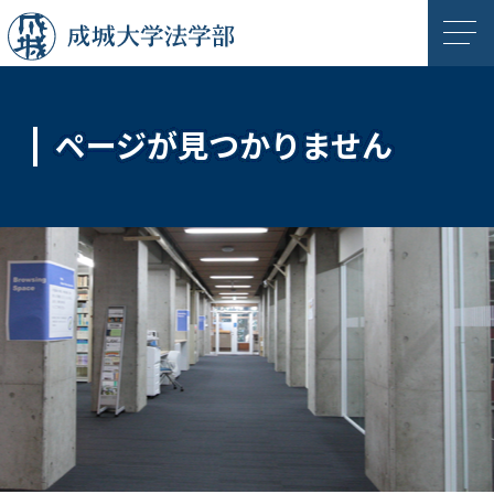
成城大学
成城大学法
ページが
見つかりません